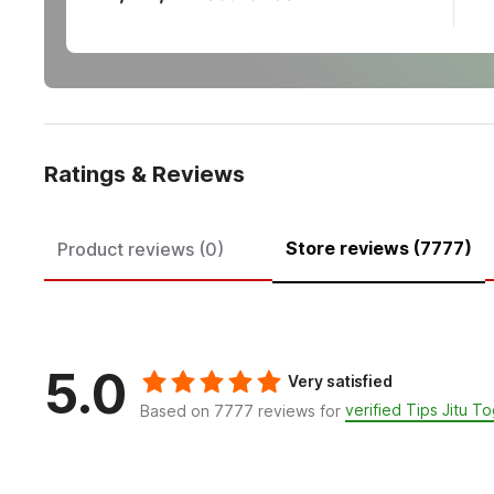
Ratings & Reviews
Store reviews (7777)
Product reviews (0)
5.0
Very satisfied
verified Tips Jitu 
Based on 7777 reviews for