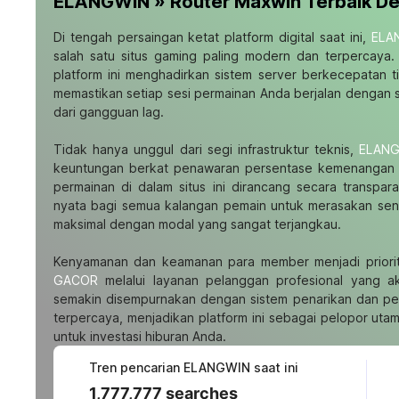
ELANGWIN » Router Maxwin Terbaik De
Di tengah persaingan ketat platform digital saat ini,
ELA
salah satu situs gaming paling modern dan terpercaya.
platform ini menghadirkan sistem server berkecepatan 
memastikan setiap sesi permainan Anda berjalan dengan 
dari gangguan lag.
Tidak hanya unggul dari segi infrastruktur teknis,
ELANG
keuntungan berkat penawaran persentase kemenangan a
permainan di dalam situs ini dirancang secara transpa
nyata bagi semua kalangan pemain untuk merasakan sen
maksimal dengan modal yang sangat terjangkau.
Kenyamanan dan keamanan para member menjadi priorita
GACOR
melalui layanan pelanggan profesional yang a
semakin disempurnakan dengan sistem penarikan dan pen
terpercaya, menjadikan platform ini sebagai pelopor ut
untuk investasi hiburan Anda.
Tren pencarian ELANGWIN saat ini
1,777,777 searches