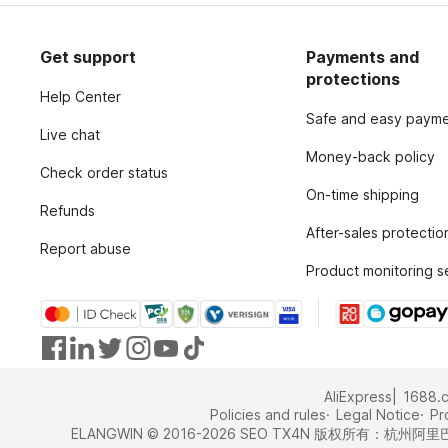
Get support
Payments and
protections
Help Center
Safe and easy paym
Live chat
Money-back policy
Check order status
On-time shipping
Refunds
After-sales protectio
Report abuse
Product monitoring s
AliExpress
1688.
Policies and rules
Legal Notice
Pr
ELANGWIN © 2016-2026 SEO TX4N 版权所有：