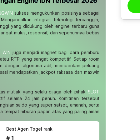
ngan Engine IDN Terbesar 2026
NGWIN
sukses mengukuhkan posisinya sebagai
 Mengandalkan integrasi teknologi tercanggih,
tinggi yang didukung oleh engine terbaru guna
sangat mulus, responsif, dan sepenuhnya bebas
 WIN
juga menjadi magnet bagi para pemburu
tau RTP yang sangat kompetitif. Setiap room
ran dengan algoritma adil, memberikan peluang
sasi mendapatkan jackpot raksasa dan maxwin
s mutlak yang selalu dijaga oleh pihak
SLOT
ktif selama 24 jam penuh. Komitmen tersebut
gisian saldo yang super satset, amanah, serta
ama tempat hiburan papan atas yang paling aman
Best Agen Togel rank
# 1