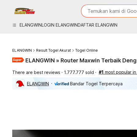
iphones 16
What are you looking 
Temukan kami di Go
torras phone case
samsung note 20 5g 
ELANGWIN
LOGIN ELANGWIN
DAFTAR ELANGWIN
iphones 15 pro max
ELANGWIN
Result Togel Akurat
Togel Online
ELANGWIN » Router Maxwin Terbaik Deng
#1
most popular in
There are best reviews
1.777.777 sold
ELANGWIN
Bandar Togel Terpercaya