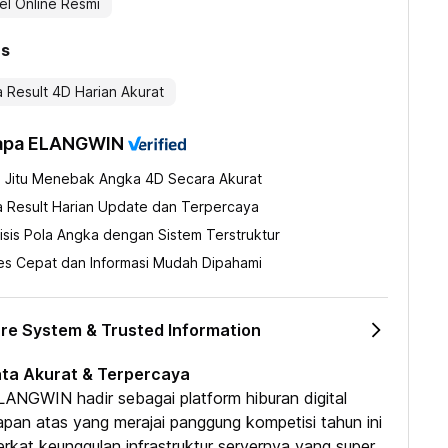
el Online Resmi
us
 Result 4D Harian Akurat
apa ELANGWIN
s Jitu Menebak Angka 4D Secara Akurat
a Result Harian Update dan Terpercaya
isis Pola Angka dengan Sistem Terstruktur
es Cepat dan Informasi Mudah Dipahami
re System & Trusted Information
ta Akurat & Terpercaya
LANGWIN hadir sebagai platform hiburan digital
apan atas yang merajai panggung kompetisi tahun ini
erkat keunggulan infrastruktur servernya yang super