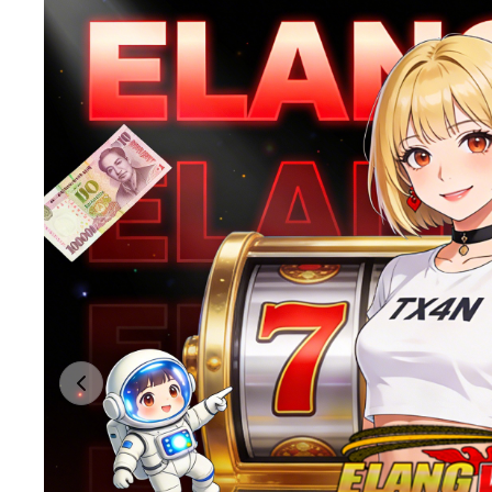
Previous slide